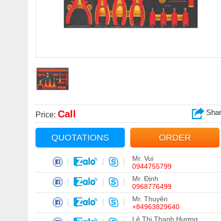
Sha
Call
Price:
QUOTATIONS
ORDER
Mr. Vui
|
|
|
0944755799
Mr. Định
|
|
|
0968776499
Mr. Thuyên
|
|
|
+84963829640
Lê Thị Thanh Hương