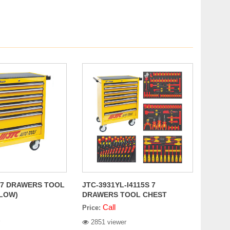
 7 DRAWERS TOOL
JTC-3931YL-I4115S 7
LLOW)
DRAWERS TOOL CHEST
(YELLOW) 115PCS
Call
Price:
2851 viewer