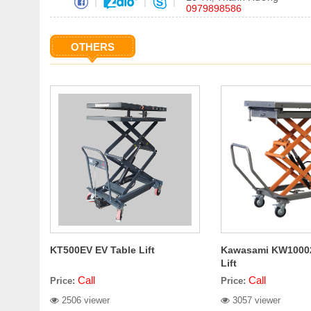
|
|
|
0979898586
OTHERS
KT500EV EV Table Lift
Kawasami KW10002
Lift
Call
Call
Price:
Price:
2506 viewer
3057 viewer