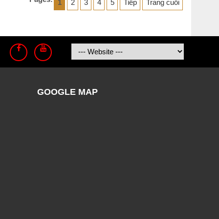
1
2
3
4
5
Tiếp
Trang cuối
GOOGLE MAP