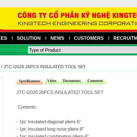
CES
SOLUTION
NEWS
CUSTOMERS
RECRUIT
/
JTC-I2026 26PCS INSULATED TOOL SET
Video
Documents
Comment
Specifications
JTC-I2026 26PCS INSULATED TOOL SET
Contents:
- 1pc Insulated diagonal pliers-6"
- 1pc Insulated long nose pliers-8"
- 1pc Insulated combination pliers-8"