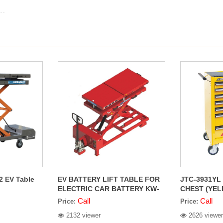
 EV Table
EV BATTERY LIFT TABLE FOR
JTC-3931YL
ELECTRIC CAR BATTERY KW-
CHEST (YE
1200.1800EVL
Call
Call
Price:
Price:
2132 viewer
2626 viewer