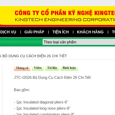
DỊCH VỤ
GIẢI PHÁP
TIỆN ÍCH
KHÁCH HÀNG
T
6 BỘ DỤNG CỤ CÁCH ĐIỆN 26 CHI TIẾT
Video
Tài liệu
Bình luận
Thông số
JTC-I2026 Bộ Dụng Cụ Cách Điện 26 Chi Tiết
Bao gồm:
- 1pc Insulated diagonal pliers-6"
- 1pc Insulated long nose pliers-8"
- 1pc Insulated combination pliers-8"