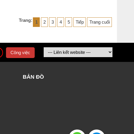
Trang:
1
2
3
4
5
Tiếp
Trang cuối
Công việc
BẢN ĐỒ