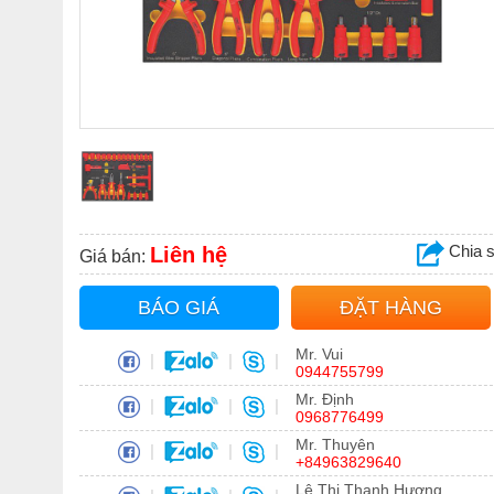
Chia 
Liên hệ
Giá bán:
BÁO GIÁ
ĐẶT HÀNG
Mr. Vui
|
|
|
0944755799
Mr. Định
|
|
|
0968776499
Mr. Thuyên
|
|
|
+84963829640
Lê Thị Thanh Hương