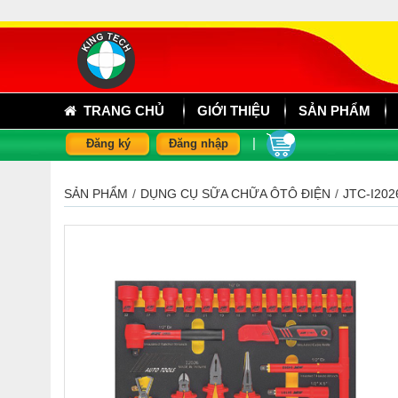
TRANG CHỦ
GIỚI THIỆU
SẢN PHẨM
|
Đăng ký
Đăng nhập
SẢN PHẨM
/
DỤNG CỤ SỮA CHỮA ÔTÔ ĐIỆN
/
JTC-I202